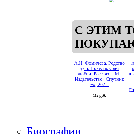
С ЭТИМ 
ПОКУПА
А.И. Фомичева. Родство
А
душ: Повесть. Свет
м
любви: Рассказ. – М.:
пр
Издательство «Спутник
+», 2021.
Еж
112 руб.
Биографии