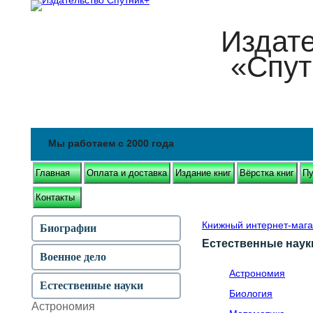
Издат
«Спут
Мы работаем с 2000 года
Главная
Оплата и доставка
Издание книг
Вёрстка книг
Пу
Контакты
Книжный интернет-мага
Биографии
Естественные наук
Военное дело
Астрономия
Естественные науки
Биология
Астрономия