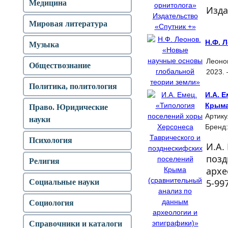
Медицина
Изда
Мировая литература
Н.Ф. 
Музыка
Леонов
Обществознание
2023. 
Политика, политология
И.А. 
Крыма
Право. Юридические
Артику
науки
Бренд
Психология
И.А.
позд
Религия
архе
5-997
Социальные науки
Социология
Справочники и каталоги