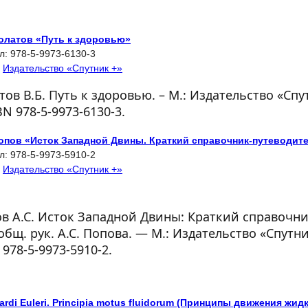
Болатов «Путь к здоровью»
л:
978-5-9973-6130-3
:
Издательство «Спутник +»
тов В.Б. Путь к здоровью. – М.: Издательство «Спут
SBN 978-5-9973-6130-3.
Попов «Исток Западной Двины. Краткий справочник-путеводит
л:
978-5-9973-5910-2
:
Издательство «Спутник +»
в А.С. Исток Западной Двины: Краткий справочни
общ. рук. А.С. Попова. — М.: Издательство «Спутник
 978-5-9973-5910-2.
rdi Euleri. Principia motus fluidorum (Принципы движения жид