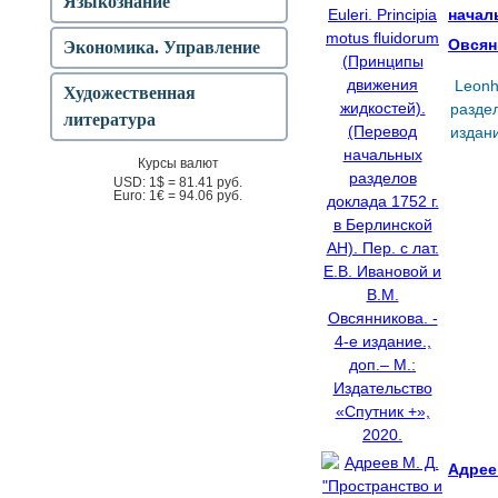
Языкознание
началь
Овсянн
Экономика. Управление
Leonh
Художественная
раздел
литература
издани
Курсы валют
USD:
1$ =
81.41
руб.
Euro:
1€ =
94.06
руб.
Адрее