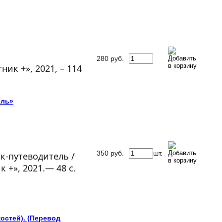
280
руб.
ник +», 2021, – 114
ель»
350
руб.
шт.
к-путеводитель /
 +», 2021.— 48 с.
костей). (Перевод