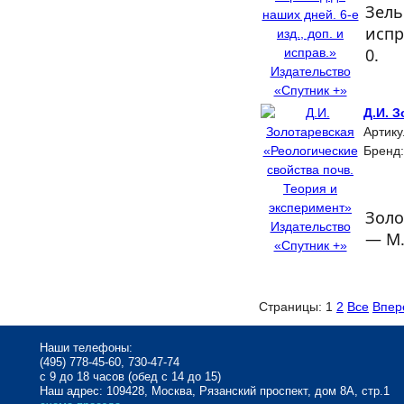
Зель
испр
0.
Д.И. 
Артику
Бренд
Золо
— М.
Страницы:
1
2
Все
Впер
Наши телефоны:
(495) 778-45-60, 730-47-74
с 9 до 18 часов (обед с 14 до 15)
Наш адрес: 109428, Москва, Рязанский проспект, дом 8А, стр.1