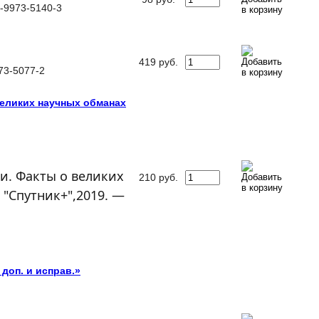
5-9973-5140-3
419
руб.
73-5077-2
великих научных обманах
и. Факты о великих
210
руб.
"Спутник+",2019. —
 доп. и исправ.»