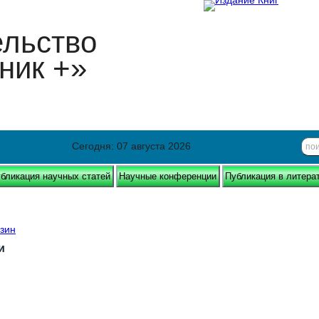
ельство
ник +»
Сегодня: 07 августа 2026
бликация научных статей
Научные конференции
Публикация в литера
зин
и