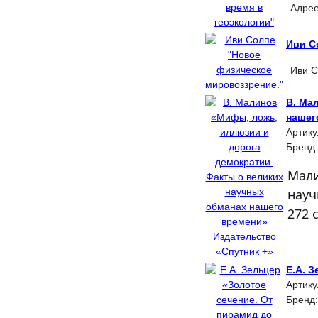
Адреев
Иви С
Иви Со
В. Ма
нашег
Артику
Бренд
Мали
науч
272 
Е.А. З
Артику
Бренд