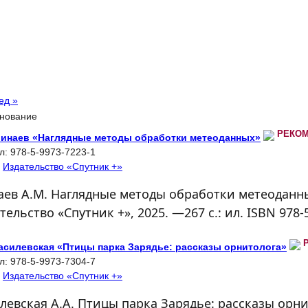
ед »
нование
РЕКО
Минаев «Наглядные методы обработки метеоданных»
л:
978-5-9973-7223-1
:
Издательство «Спутник +»
ев А.М. Наглядные методы обработки метеоданн
тельство «Спутник +», 2025. —267 с.: ил. ISBN 978-
Василевская «Птицы парка Зарядье: рассказы орнитолога»
л:
978-5-9973-7304-7
:
Издательство «Спутник +»
левская А.А. Птицы парка Зарядье: рассказы орни