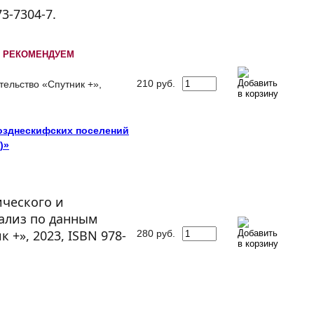
3-7304-7.
РЕКОМЕНДУЕМ
210
руб.
тельство «Спутник +»,
позднескифских поселений
)»
ического и
ализ по данным
 +», 2023, ISBN 978-
280
руб.