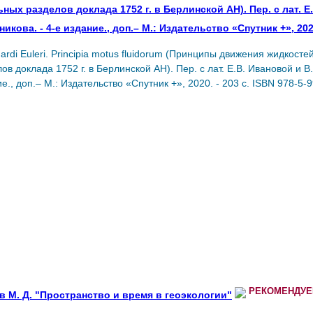
ных разделов доклада 1752 г. в Берлинской АН). Пер. с лат. Е
икова. - 4-е издание., доп.– М.: Издательство «Спутник +», 202
ardi Euleri. Principia motus fluidorum (Принципы движения жидкост
ов доклада 1752 г. в Берлинской АН). Пер. с лат. Е.В. Ивановой и В
е., доп.– М.: Издательство «Спутник +», 2020. - 203 с. ISBN 978-5-
РЕКОМЕНДУ
в М. Д. "Пространство и время в геоэкологии"