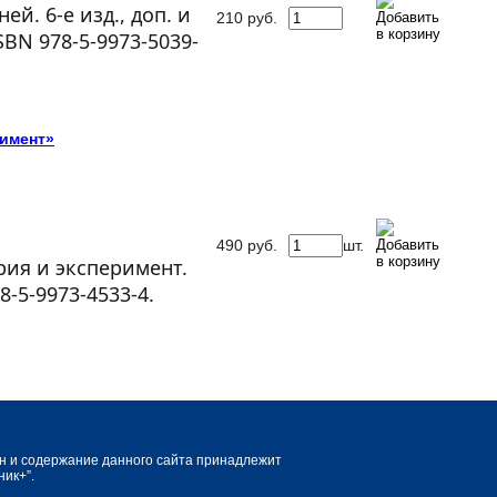
й. 6-е изд., доп. и
210
руб.
SBN
978-5-9973-5039-
римент»
490
руб.
шт.
рия и эксперимент.
8-5-9973-4533-4.
йн и содержание данного сайта принадлежит
ик+”.