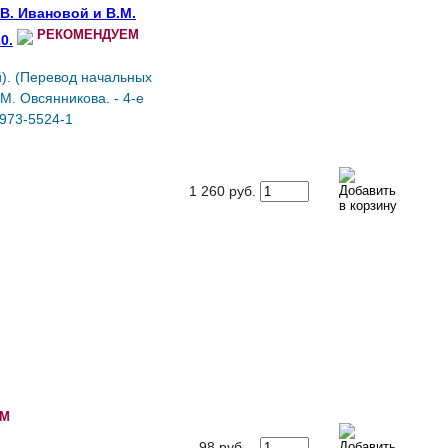
.В. Ивановой и В.М.
РЕКОМЕНДУЕМ
0.
ей). (Перевод начальных
.М. Овсянникова. - 4-е
9973-5524-1
1 260
руб.
ЕМ
98
руб.