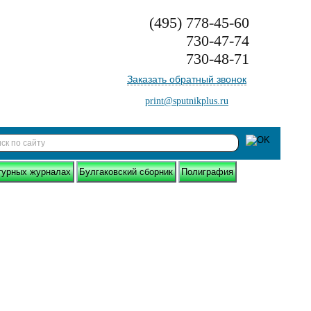
(495)
778-45-60
730-47-74
730-48-71
Заказать обратный звонок
print@sputnikplus.ru
турных журналах
Булгаковский сборник
Полиграфия