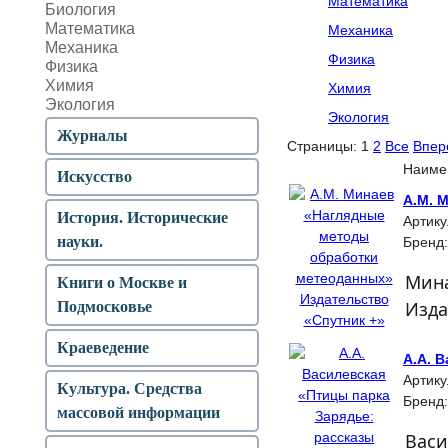
Математика
Биология
Математика
Механика
Механика
Физика
Физика
Химия
Химия
Экология
Экология
Журналы
Страницы:
1
2
Все
Впер
Наиме
Искусство
А.М. 
История. Исторические
Артику
науки.
Бренд
Мина
Книги о Москве и
Изда
Подмосковье
Краеведение
А.А. 
Артику
Культура. Средства
Бренд
массовой информации
Васи