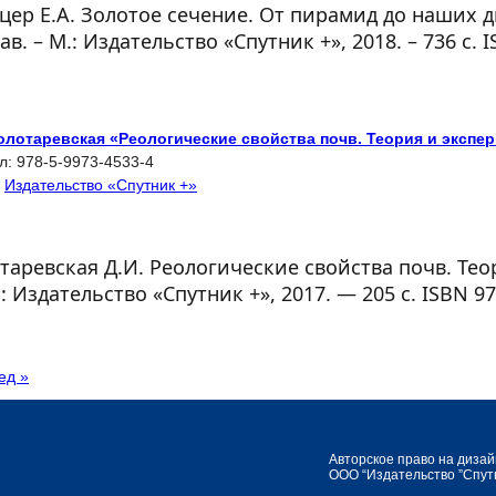
цер Е.А.
Золотое сечение. От пирамид до наших дне
ав. – М.: Издательство «Спутник +», 2018. – 736 с.
I
Золотаревская «Реологические свойства почв. Теория и экспе
л:
978-5-9973-4533-4
:
Издательство «Спутник +»
таревская Д.И. Реологические свойства почв. Тео
: Издательство «Спутник +», 2017. — 205 с. ISBN 97
ед »
Авторское право на диза
ООО “Издательство ”Спутн