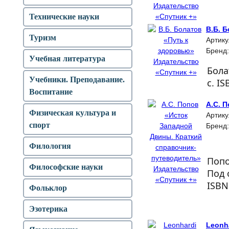
Технические науки
В.Б. 
Туризм
Артику
Бренд
Учебная литература
Бола
Учебники. Преподавание.
с. I
Воспитание
А.С. 
Физическая культура и
Артику
спорт
Бренд
Филология
Попо
Философские науки
Под 
ISBN
Фольклор
Эзотерика
Leonha