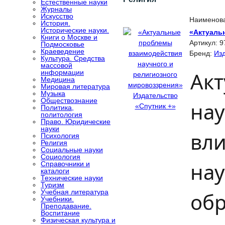
Естественные науки
Журналы
Искусство
Наименов
История.
Исторические науки.
«Актуаль
Книги о Москве и
Артикул:
9
Подмосковье
Краеведение
Бренд:
Изд
Культура. Средства
массовой
Ак
информации
Медицина
Мировая литература
Музыка
Обществознание
нау
Политика,
политология
Право. Юридические
науки
вли
Психология
Религия
Социальные науки
Социология
нау
Справочники и
каталоги
Технические науки
Туризм
Учебная литература
обр
Учебники.
Преподавание.
Воспитание
Физическая культура и