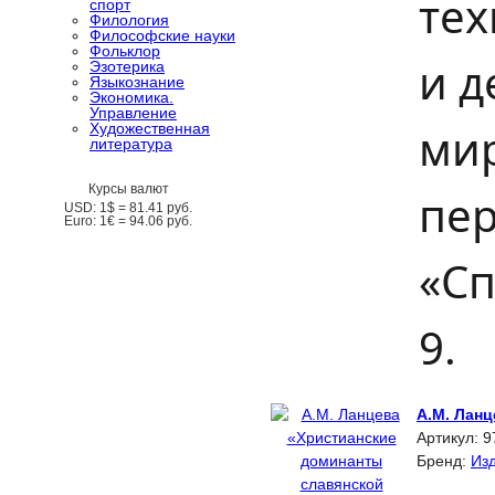
тех
спорт
Филология
Философские науки
Фольклор
и д
Эзотерика
Языкознание
Экономика.
Управление
мир
Художественная
литература
Курсы валют
пер
USD:
1$ =
81.41
руб.
Euro:
1€ =
94.06
руб.
«Сп
9.
А.М. Лан
Артикул:
9
Бренд:
Изд