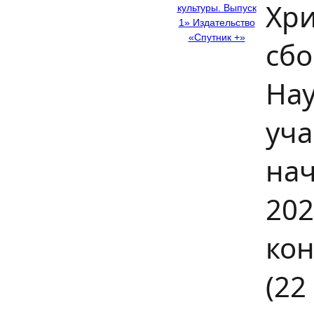
Хри
сбо
На
уча
нач
202
кон
(22