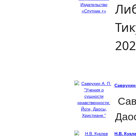
Либ
Тик
202
Саврухин 
Савр
Даос
Н.В. Кук