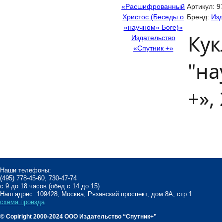
Артикул:
9
Бренд:
Изд
Кук
"на
+»,
Наши телефоны:
(495) 778-45-60, 730-47-74
с 9 до 18 часов (обед с 14 до 15)
Наш адрес: 109428, Москва, Рязанский проспект, дом 8А, стр.1
схема проезда
© Copiright 2000-2024 ООО Издательство “Спутник+”