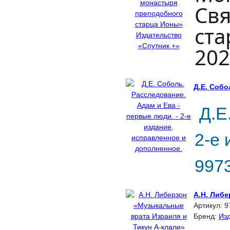
Свя
ста
202
Д.Е. Собо
Д.Е
2-е 
9973
А.Н. Либе
Артикул:
9
Бренд:
Изд