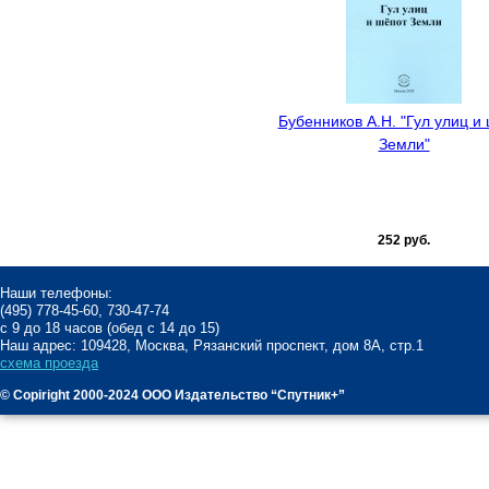
Бубенников А.Н. "Гул улиц и
Земли"
252 руб.
Наши телефоны:
(495) 778-45-60, 730-47-74
с 9 до 18 часов (обед с 14 до 15)
Наш адрес: 109428, Москва, Рязанский проспект, дом 8А, стр.1
схема проезда
© Copiright 2000-2024 ООО Издательство “Спутник+”