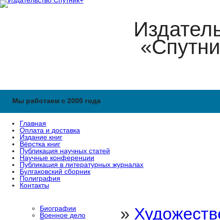
Издател
«Спутни
Мы работаем с 2000 года
Главная
Оплата и доставка
Издание книг
Вёрстка книг
Публикация научных статей
Научные конференции
Публикация в литературных журналах
Булгаковский сборник
Полиграфия
Контакты
Биографии
»
Художеств
Военное дело