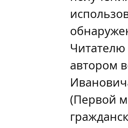
использов
обнаружен
Читателю
автором в
Ивановича
(Первой 
гражданск