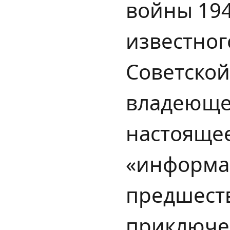
войны 194
известног
Советской
владеющег
настоящее
«информац
предшеств
приключен