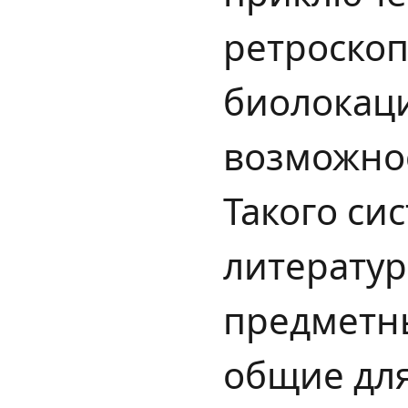
ретроскоп
биолокаци
возможнос
Такого си
литератур
предметны
общие для