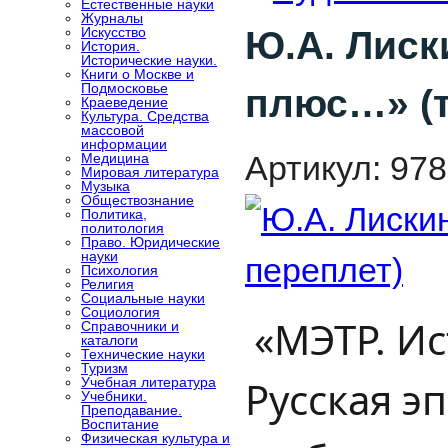
Естественные науки
Журналы
Искусство
Ю.А. Лиск
История.
Исторические науки.
Книги о Москве и
Подмосковье
плюс…» (т
Краеведение
Культура. Средства
массовой
информации
Артикул:
978
Медицина
Мировая литература
Музыка
Обществознание
Политика,
политология
Право. Юридические
науки
Психология
Религия
Социальные науки
Социология
«МЭТР. И
Справочники и
каталоги
Технические науки
Туризм
Русская э
Учебная литература
Учебники.
Преподавание.
Воспитание
Физическая культура и