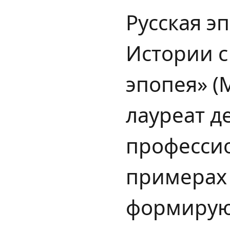
Русская э
Истории с
эпопея» (М
лауреат д
профессио
примерах 
формирующ