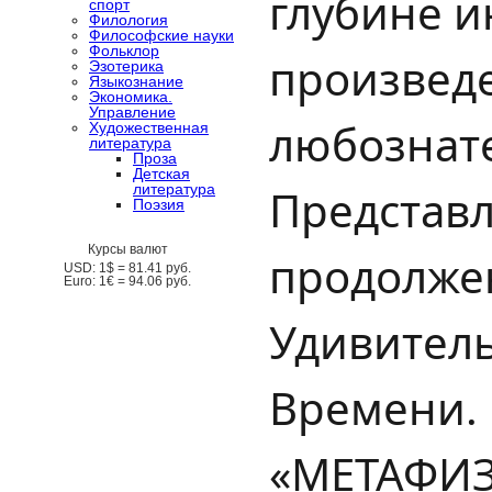
глубине 
спорт
Филология
Философские науки
Фольклор
произвед
Эзотерика
Языкознание
Экономика.
Управление
любознат
Художественная
литература
Проза
Детская
литература
Представл
Поэзия
Курсы валют
продолже
USD:
1$ =
81.41
руб.
Euro:
1€ =
94.06
руб.
Удивител
Времени. Р
«МЕТАФИЗ