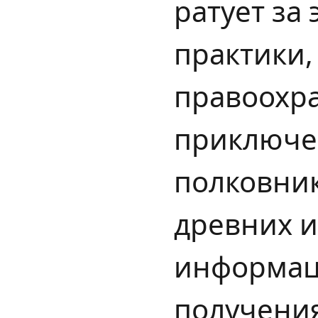
ратует за
практики,
правоохра
приключен
полковник
древних и
информац
получени