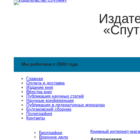
Издат
«Спут
Мы работаем с 2000 года
Главная
Оплата и доставка
Издание книг
Вёрстка книг
Публикация научных статей
Научные конференции
Публикация в литературных журналах
Булгаковский сборник
Полиграфия
Контакты
Книжный интернет-мага
Биографии
Военное дело
Астрономия