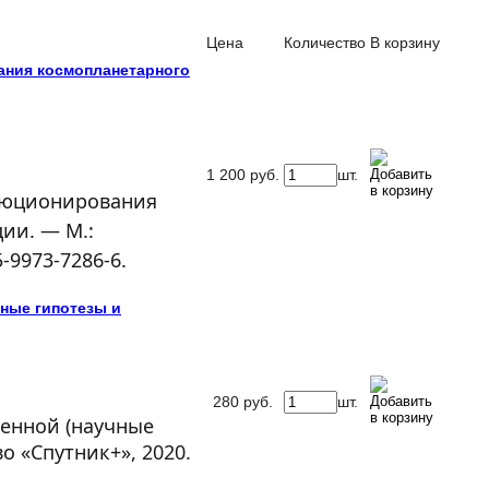
Цена
Количество
В корзину
ания космопланетарного
1 200
руб.
шт.
люционирования
ии. — М.:
‐9973‐7286‐6.
чные гипотезы и
280
руб.
шт.
ленной (научные
во «Спутник+», 2020.