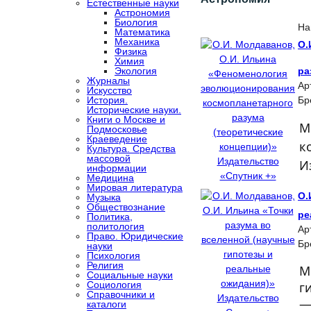
Естественные науки
Астрономия
Биология
На
Математика
Механика
О.
Физика
Химия
Экология
ра
Журналы
Ар
Искусство
История.
Бр
Исторические науки.
Книги о Москве и
М
Подмосковье
Краеведение
к
Культура. Средства
массовой
И
информации
Медицина
Мировая литература
О.
Музыка
Обществознание
ре
Политика,
политология
Ар
Право. Юридические
Бр
науки
Психология
Религия
М
Социальные науки
г
Социология
Справочники и
—
каталоги