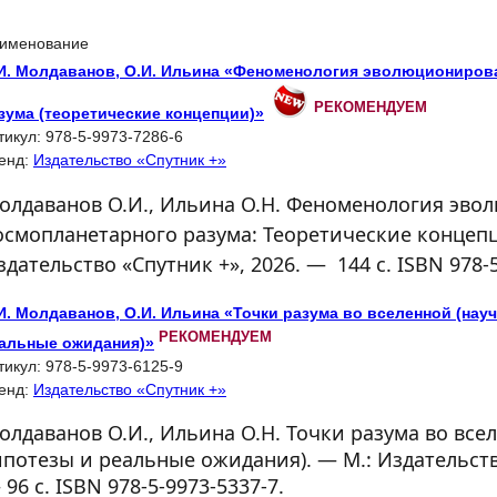
именование
И. Молдаванов, О.И. Ильина «Феноменология эволюциониров
РЕКОМЕНДУЕМ
зума (теоретические концепции)»
тикул:
978-5-9973-7286-6
енд:
Издательство «Спутник +»
олдаванов О.И., Ильина О.Н.
Феноменология эво
осмопланетарного разума: Теоретические концепц
здательство «Спутник +», 2026. — 144 с. ISBN 978‐5
И. Молдаванов, О.И. Ильина «Точки разума во вселенной (нау
РЕКОМЕНДУЕМ
альные ожидания)»
тикул:
978-5-9973-6125-9
енд:
Издательство «Спутник +»
олдаванов О.И., Ильина О.Н.
Точки разума во все
ипотезы и реальные ожидания)
. — М.: Издательст
 96 с. ISBN 978-5-9973-5337-7.