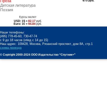
Проза
675 руб.
Детская литература
Поэзия
Курсы валют
USD:
1$ =
82.17
руб.
Euro:
1€ =
94.84
руб.
Наши телефоны:
(495) 778-45-60, 730-47-74
с 9 до 18 часов (обед с 14 до 15)
Наш адрес: 109428, Москва, Рязанский проспект, дом 8А, стр.1
схема проезда
© Copiright 2000-2024 ООО Издательство “Спутник+”