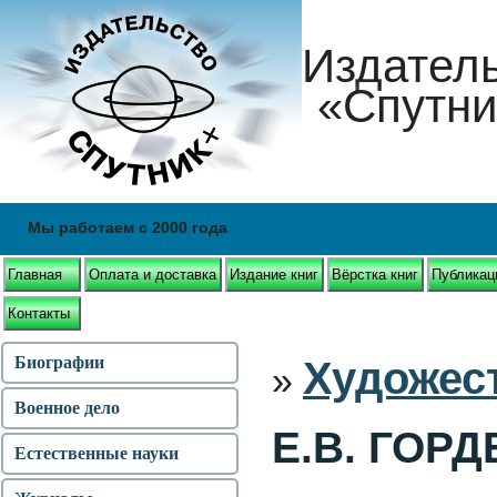
Издател
«Спутни
Мы работаем с 2000 года
Главная
Оплата и доставка
Издание книг
Вёрстка книг
Публикац
Контакты
Биографии
Художес
»
Военное дело
Е.В. ГОР
Естественные науки