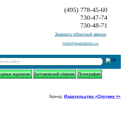
(495)
778-45-60
730-47-74
730-48-71
Заказать обратный звонок
print@sputnikplus.ru
турных журналах
Булгаковский сборник
Полиграфия
Бренд:
Издательство «Спутник +»