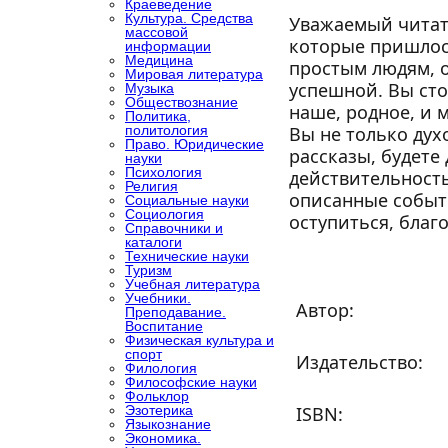
Краеведение
Культура. Средства
Уважаемый читат
массовой
которые пришлос
информации
Медицина
простым людям, о
Мировая литература
успешной. Вы сто
Музыка
Обществознание
наше, родное, и 
Политика,
политология
Вы не только дух
Право. Юридические
рассказы, будете
науки
Психология
действительность
Религия
описанные событи
Социальные науки
Социология
оступиться, благ
Справочники и
каталоги
Технические науки
Туризм
Учебная литература
Учебники.
Автор:
Преподавание.
Воспитание
Физическая культура и
спорт
Издательство:
Филология
Философские науки
Фольклор
Эзотерика
ISBN:
Языкознание
Экономика.