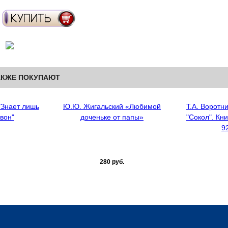
АКЖЕ ПОКУПАЮТ
"Знает лишь
Ю.Ю. Жигальский «Любимой
Т.А. Воротн
вон"
доченьке от папы»
"Сокол". Кни
92
280 руб.