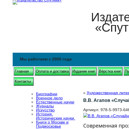
Издат
«Спут
Мы работаем с 2000 года
Главная
Оплата и доставка
Издание книг
Вёрстка книг
Пу
Контакты
»
Художественная лите
Биографии
Военное дело
В.В. Агапов «Случа
Естественные науки
Журналы
Артикул:
978-5-9973-64
Искусство
История.
Исторические науки.
Книги о Москве и
Современная про
Подмосковье