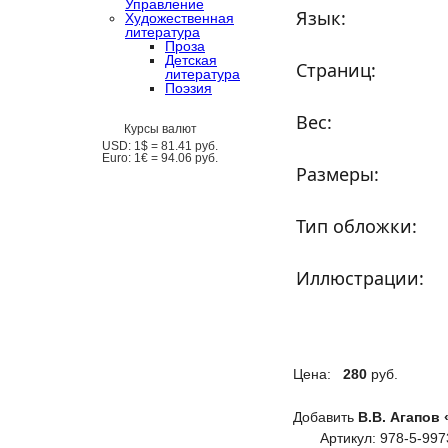
Управление
Язык:
Художественная
литература
Проза
Детская
Страниц:
литература
Поэзия
Вес:
Курсы валют
USD:
1$ =
81.41
руб.
Euro:
1€ =
94.06
руб.
Размеры:
Тип обложки:
Иллюстрации:
Цена:
280
руб.
Добавить
В.В. Агапов
Артикул: 978-5-997