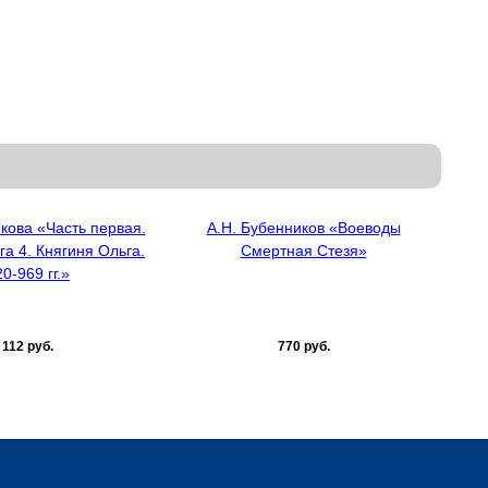
икова «Часть первая.
А.Н. Бубенников «Воеводы
га 4. Княгиня Ольга.
Смертная Стезя»
0-969 гг.»
112 руб.
770 руб.