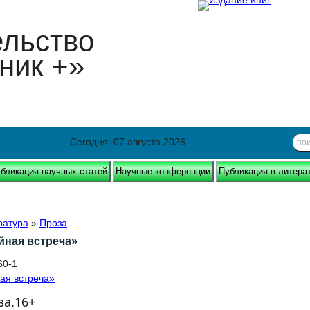
ельство
ник +»
Сегодня: 07 августа 2026
бликация научных статей
Научные конференции
Публикация в литера
ратура
»
Проза
йная встреча»
60-1
за.16+