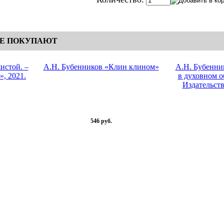
ЖЕ ПОКУПАЮТ
истой. –
А.Н. Бубенников «Клин клином»
А.Н. Бубенни
», 2021.
в духовном о
Издательств
546 руб.