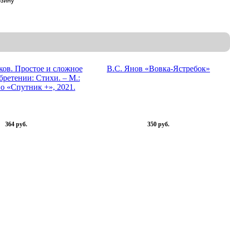
ков. Простое и сложное
В.С. Янов «Вовка-Ястребок»
бретении: Стихи. – М.:
о «Спутник +», 2021.
364 руб.
350 руб.