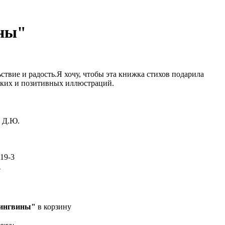
ины"
ствие и радость.Я хочу, чтобы эта книжка стихов подарила
ярких и позитивных иллюстраций.
 Д.Ю.
19-3
+
пингвины"
в корзину