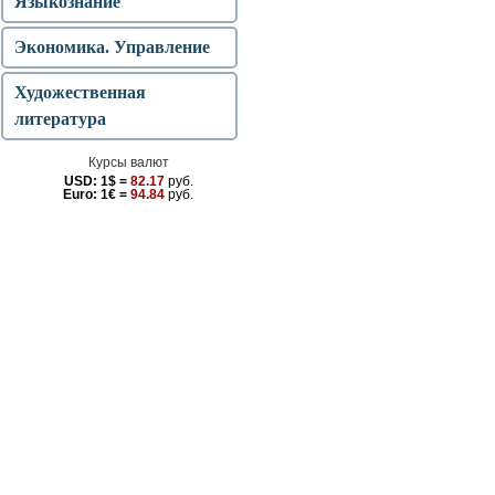
Языкознание
Экономика. Управление
Художественная
литература
Курсы валют
USD:
1$ =
82.17
руб.
Euro:
1€ =
94.84
руб.