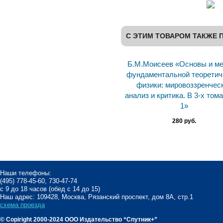
С ЭТИМ ТОВАРОМ ТАКЖЕ 
Б.М.Моисеев «Основы и м
фундаментальной теоретич
физики: мировоззренчес
анализ и критика. В 3-х тома
1»
280 руб.
Наши телефоны:
(495) 778-45-60, 730-47-74
с 9 до 18 часов (обед с 14 до 15)
Наш адрес: 109428, Москва, Рязанский проспект, дом 8А, стр.1
схема проезда
© Copiright 2000-2024 ООО Издательство “Спутник+”