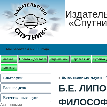
Издател
«Спутни
Мы работаем с 2000 года
Главная
Оплата и доставка
Издание книг
Вёрстка книг
Публикац
Контакты
Естественные науки
»
»
Биографии
Б.Е. ЛИП
Военное дело
Естественные науки
ФИЛОСОФ
Астрономия